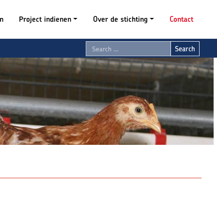
en
Project indienen
Over de stichting
Contact
Sear